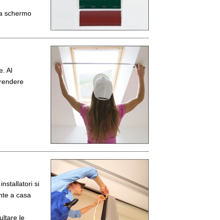
 a schermo
. Al
prendere
nstallatori si
nte a casa
ultare le