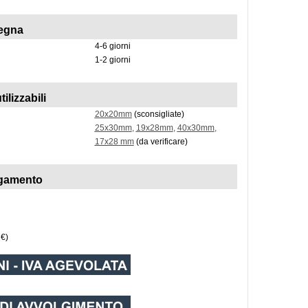
egna
4-6 giorni
1-2 giorni
tilizzabili
20x20mm
(sconsigliate)
25x30mm
,
19x28mm
,
40x30mm
,
17x28 mm
(da verificare)
agamento
 €)