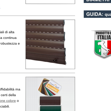
o
li di alta
 la continua
 robustezza e
ffidabilità ma
certi della
one colore
o
iabili.