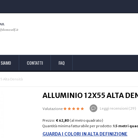
AIL
@domoself.it
 SIAMO
CONTATTI
FAQ
5 Alta Densità
ALLUMINIO 12X55 ALTA DE
Leggi recensioni (
29
)
Valutazione
Prezzo:
€ 62,80
(al metro quadrato)
Quantità minima fatturabile per prodotto:
1.5 metri qua
GUARDA I COLORI IN ALTA DEFINIZIONE