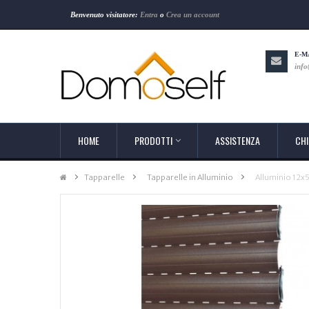
Benvenuto visitatore:
Entra
o
Crea un account
E-M
info
HOME
PRODOTTI
ASSISTENZA
CHI
Tapparelle
>
Tapparelle in Alluminio
>
Alluminio 12x5