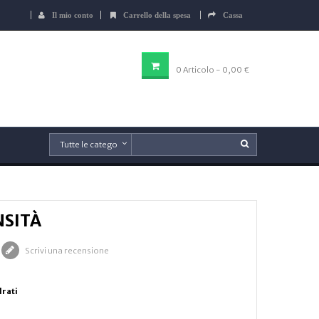
Il mio conto
Carrello della spesa
Cassa
CARRELLO DELLA SPESA
0
Articolo
- 0,00 €
NSITÀ
Scrivi una recensione
drati