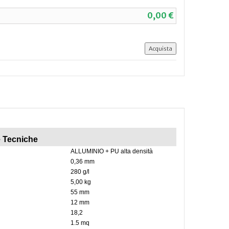
0,00 €
e Tecniche
ALLUMINIO + PU alta densità
0,36 mm
280 g/l
5,00 kg
55 mm
12 mm
18,2
1.5 mq