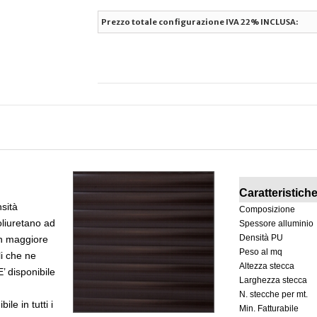
Prezzo totale configurazione IVA 22% INCLUSA:
Caratteristich
sità
Composizione
Poliuretano ad
Spessore alluminio
Densità PU
con maggiore
Peso al mq
li che ne
Altezza stecca
E’ disponibile
Larghezza stecca
N. stecche per mt.
ile in tutti i
Min. Fatturabile