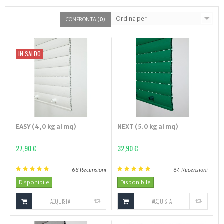
Ordina per
CONFRONTA (
0
)
IN SALDO
EASY (4,0 kg al mq)
NEXT (5.0 kg al mq)
27,90 €
32,90 €
68
Recensioni
64
Recensioni
Disponibile
Disponibile
ACQUISTA
ACQUISTA