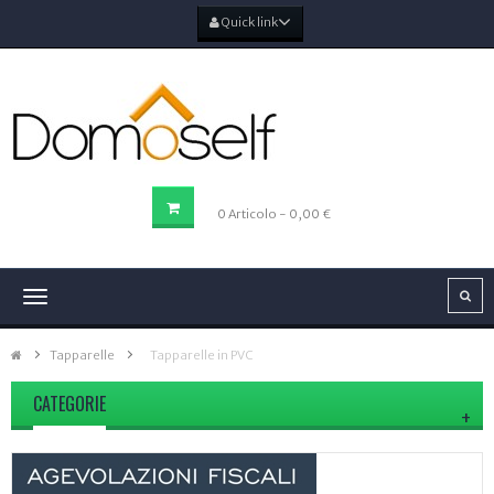
Quick link
CARRELLO DELLA SPESA
0
Articolo
- 0,00 €
Navigazione
Toggle
Tapparelle
>
Tapparelle in PVC
CATEGORIE