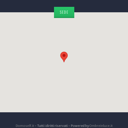
SEDE
Domoself.it
- Tutti i diritti riservati - Powered by
Ombreinluce.it