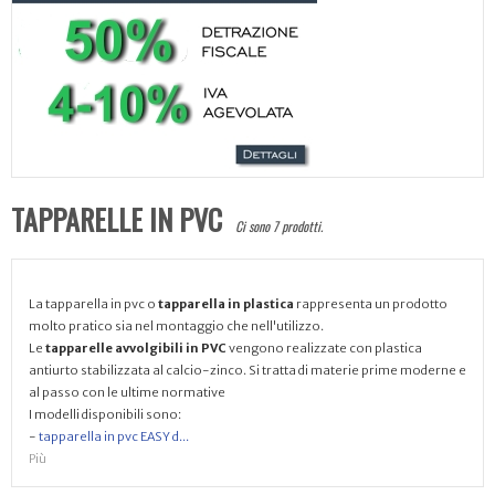
TAPPARELLE IN PVC
Ci sono 7 prodotti.
La tapparella in pvc o
tapparella in plastica
rappresenta un prodotto
molto pratico sia nel montaggio che nell'utilizzo.
Le
tapparelle avvolgibili in PVC
vengono realizzate con plastica
antiurto stabilizzata al calcio-zinco. Si tratta di materie prime moderne e
al passo con le ultime normative
I modelli disponibili sono:
-
tapparella in pvc EASY d...
Più