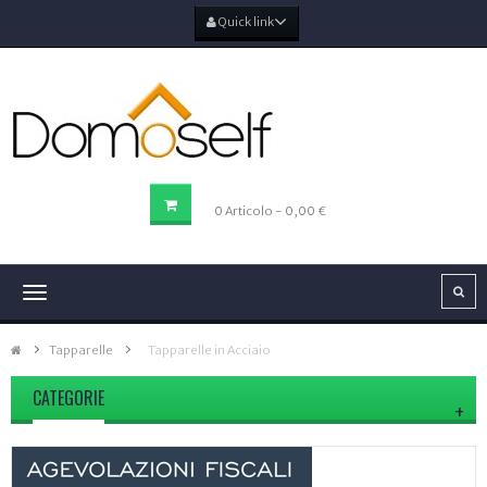
Quick link
CARRELLO DELLA SPESA
0
Articolo
- 0,00 €
Navigazione
Toggle
Tapparelle
>
Tapparelle in Acciaio
CATEGORIE