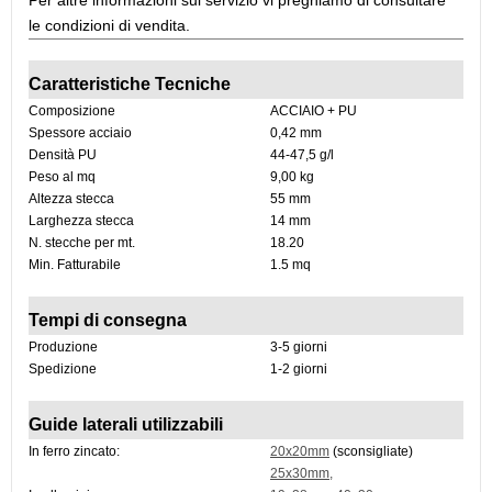
le condizioni di vendita.
Caratteristiche Tecniche
Composizione
ACCIAIO + PU
Spessore acciaio
0,42 mm
Densità PU
44-47,5 g/l
Peso al mq
9,00 kg
Altezza stecca
55 mm
Larghezza stecca
14 mm
N. stecche per mt.
18.20
Min. Fatturabile
1.5 mq
Tempi di consegna
Produzione
3-5 giorni
Spedizione
1-2 giorni
Guide laterali utilizzabili
In ferro zincato:
20x20mm
(sconsigliate)
25x30mm
,