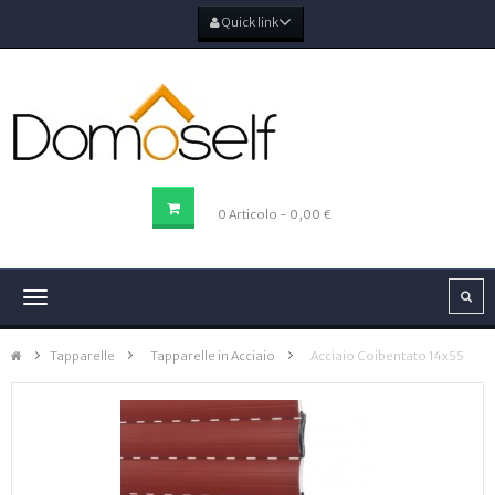
Quick link
CARRELLO DELLA SPESA
0
Articolo
- 0,00 €
Navigazione
Toggle
Tapparelle
>
Tapparelle in Acciaio
>
Acciaio Coibentato 14x55