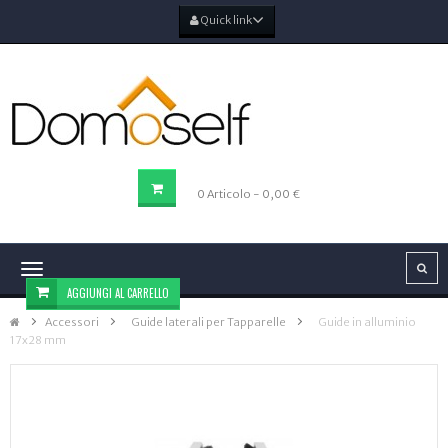
Quick link
CARRELLO DELLA SPESA
0
Articolo
- 0,00 €
Navigazione
Toggle
AGGIUNGI AL CARRELLO
Accessori
>
Guide laterali per Tapparelle
>
Guide in alluminio
17x28 mm