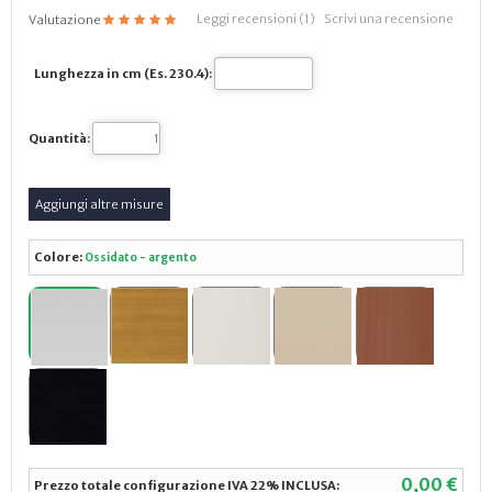
Leggi recensioni (
1
)
Scrivi una recensione
Valutazione
Lunghezza in cm (Es. 230.4):
Quantità:
Colore:
Ossidato - argento
0,00 €
Prezzo totale configurazione IVA 22% INCLUSA: