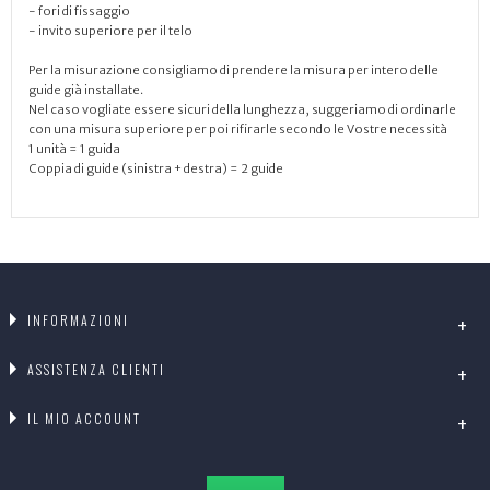
- fori di fissaggio
- invito superiore per il telo
Per la misurazione consigliamo di prendere la misura per intero delle
guide già installate.
Nel caso vogliate essere sicuri della lunghezza, suggeriamo di ordinarle
con una misura superiore per poi rifirarle secondo le Vostre necessità
1 unità = 1 guida
Coppia di guide (sinistra + destra) = 2 guide
INFORMAZIONI
ASSISTENZA CLIENTI
IL MIO ACCOUNT