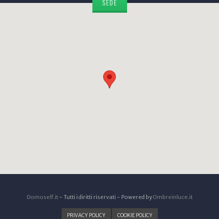
SEDE
Domoself.it
- Tutti i diritti riservati - Powered by
Ombreinluce.it
PRIVACY POLICY
COOKIE POLICY