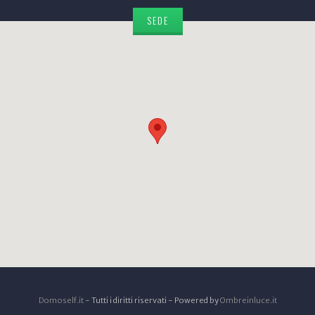
SEDE
Domoself.it
- Tutti i diritti riservati - Powered by
Ombreinluce.it