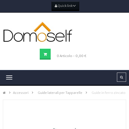
Quick link
CARRELLO DELLA SPESA
0
Articolo
- 0,00 €
Navigazione
Toggle
Accessori
>
Guide laterali per Tapparelle
>
Guide in ferro zincato