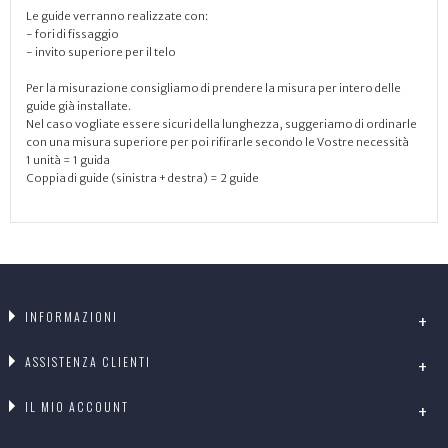
Le guide verranno realizzate con:
- fori di fissaggio
- invito superiore per il telo
Per la misurazione consigliamo di prendere la misura per intero delle
guide già installate.
Nel caso vogliate essere sicuri della lunghezza, suggeriamo di ordinarle
con una misura superiore per poi rifirarle secondo le Vostre necessità
1 unità = 1 guida
Coppia di guide (sinistra + destra) = 2 guide
INFORMAZIONI
ASSISTENZA CLIENTI
IL MIO ACCOUNT