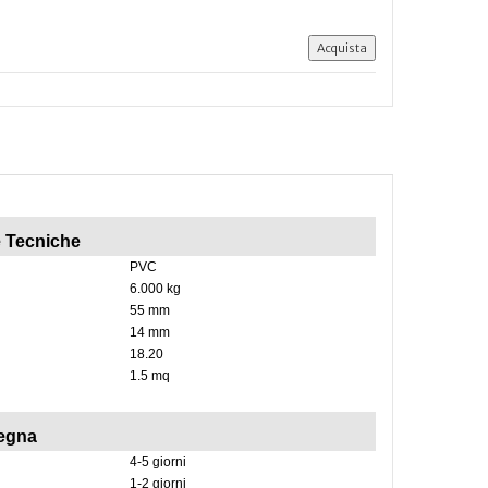
e Tecniche
PVC
6.000 kg
55 mm
14 mm
18.20
1.5 mq
egna
4-5 giorni
1-2 giorni