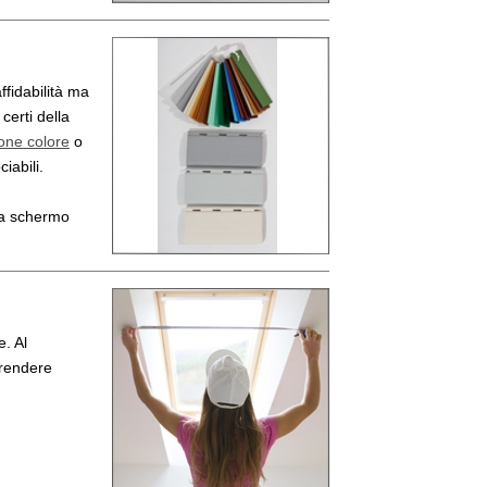
ffidabilità ma
certi della
one colore
o
iabili.
 a schermo
. Al
prendere