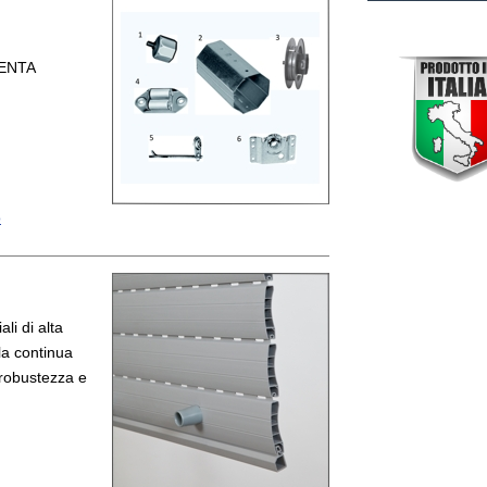
MENTA
o
li di alta
 la continua
 robustezza e