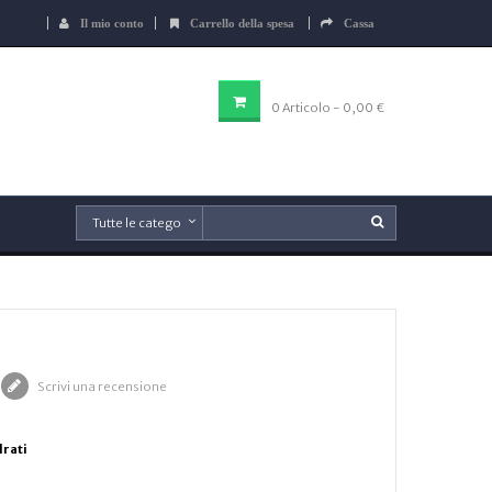
Il mio conto
Carrello della spesa
Cassa
CARRELLO DELLA SPESA
0
Articolo
- 0,00 €
Scrivi una recensione
drati