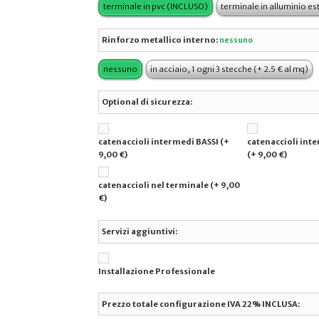
terminale in pvc (INCLUSO)
terminale in alluminio es
Rinforzo metallico interno:
nessuno
nessuno
in acciaio, 1 ogni 3 stecche (+ 2.5 € al mq)
Optional di sicurezza:
catenaccioli intermedi BASSI (+
catenaccioli int
9,00 €)
(+ 9,00 €)
catenaccioli nel terminale (+ 9,00
€)
Servizi aggiuntivi:
Installazione Professionale
Prezzo totale configurazione IVA 22% INCLUSA: