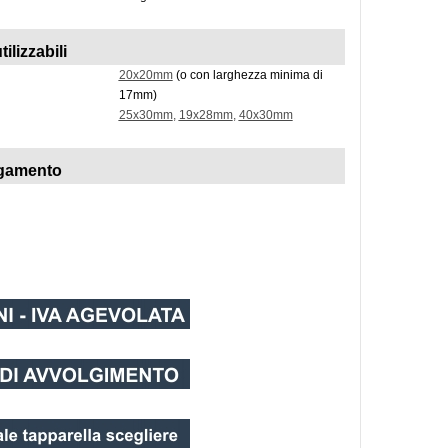
tilizzabili
20x20mm
(o con larghezza minima di
17mm)
25x30mm
,
19x28mm
,
40x30mm
agamento