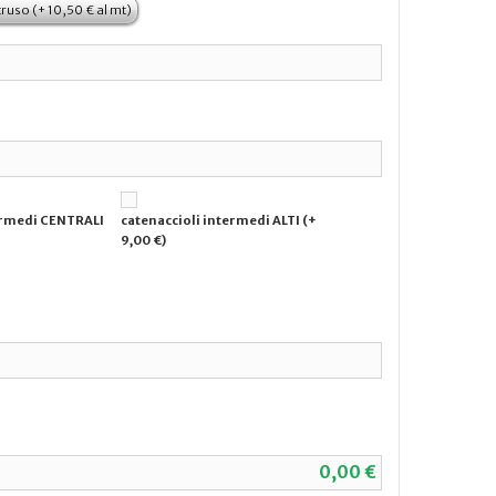
truso (+ 10,50 € al mt)
ermedi CENTRALI
catenaccioli intermedi ALTI (+
9,00 €)
0,00 €