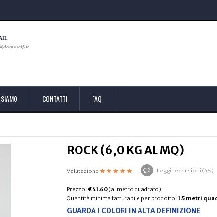
AIL
@domoself.it
 SIAMO
CONTATTI
FAQ
ROCK (6,0 KG AL MQ)
Leggi recensioni (
45
)
Valutazione
Prezzo:
€ 41.60
(al metro quadrato)
Quantità minima fatturabile per prodotto:
1.5 metri qua
GUARDA I COLORI IN ALTA DEFINIZIONE