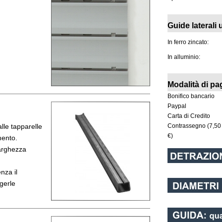
Guide laterali u
In ferro zincato:
In alluminio:
guato
Modalità di p
Bonifico bancario
Paypal
Carta di Credito
alle tapparelle
Contrassegno (7,50
€)
mento.
larghezza
nza il
ngerle