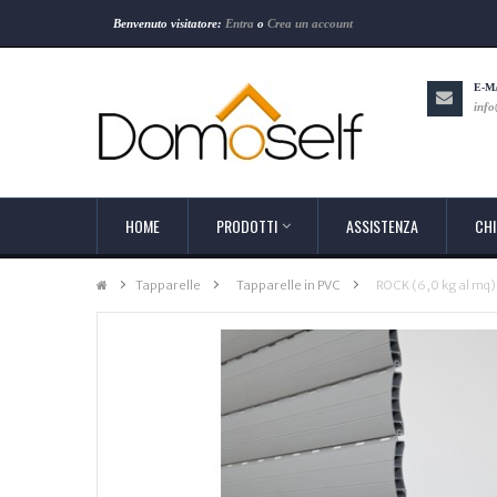
Benvenuto visitatore:
Entra
o
Crea un account
E-M
info
HOME
PRODOTTI
ASSISTENZA
CHI
Tapparelle
>
Tapparelle in PVC
>
ROCK (6,0 kg al mq)