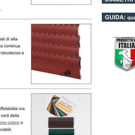
o
li di alta
 la continua
 robustezza e
ffidabilità ma
certi della
one colore
o
iabili.