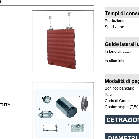
to
Tempi di cons
Produzione
Spedizione
Guide laterali u
In ferro zincato:
In alluminio:
guato
Modalità di p
Bonifico bancario
Paypal
Carta di Credito
MENTA
Contrassegno (7,50