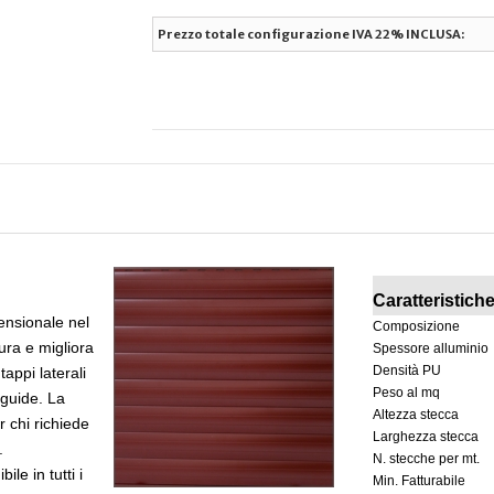
Prezzo totale configurazione IVA 22% INCLUSA:
Caratteristich
mensionale nel
Composizione
ura e migliora
Spessore alluminio
Densità PU
appi laterali
Peso al mq
 guide. La
Altezza stecca
r chi richiede
Larghezza stecca
.
N. stecche per mt.
ile in tutti i
Min. Fatturabile