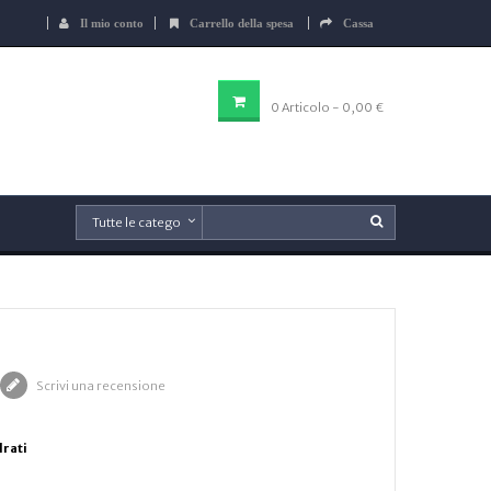
Il mio conto
Carrello della spesa
Cassa
CARRELLO DELLA SPESA
0
Articolo
- 0,00 €
Scrivi una recensione
drati