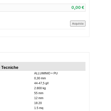
0,00 €
e Tecniche
ALLUMINIO + PU
0,30 mm
44-47,5 g/l
2.800 kg
55 mm
12 mm
18.20
1.5 mq