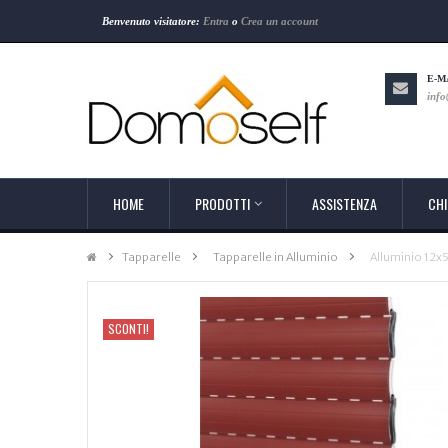
Benvenuto visitatore:
Entra
o
Crea un account
E-M
info
HOME
PRODOTTI
ASSISTENZA
CHI
Tapparelle
>
Tapparelle in Alluminio
>
Alluminio 12x
SCONTI!