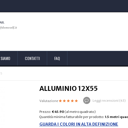
AIL
@domoself.it
 SIAMO
CONTATTI
FAQ
55
ALLUMINIO 12X55
Leggi recensioni (
43
)
Valutazione
Prezzo:
€ 45.90
(al metro quadrato)
Quantità minima fatturabile per prodotto:
1.5 metri qua
GUARDA I COLORI IN ALTA DEFINIZIONE