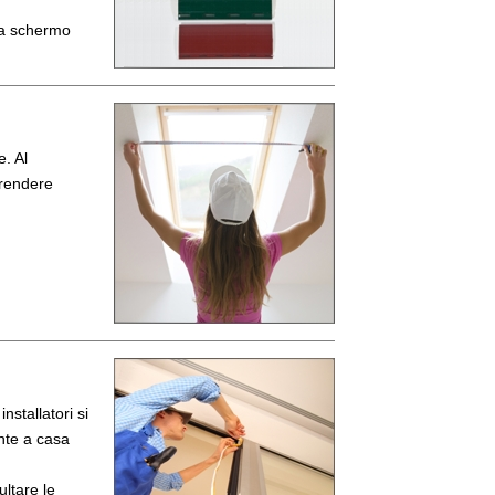
 a schermo
. Al
prendere
nstallatori si
nte a casa
ultare le