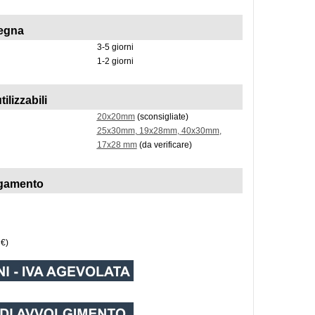
egna
3-5 giorni
1-2 giorni
tilizzabili
20x20mm
(sconsigliate)
25x30mm
,
19x28mm
,
40x30mm
,
17x28 mm
(da verificare)
agamento
 €)