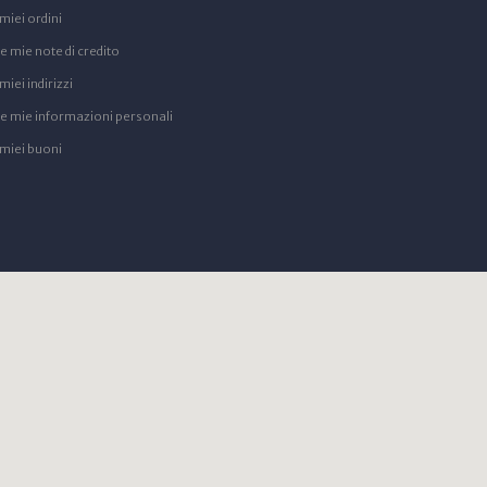
 miei ordini
e mie note di credito
 miei indirizzi
Le mie informazioni personali
 miei buoni