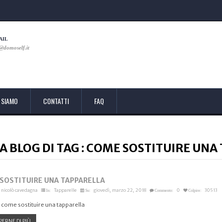
AIL
@domoself.it
 SIAMO
CONTATTI
FAQ
A BLOG DI TAG :
COME SOSTITUIRE UNA
SOSTITUIRE UNA TAPPARELLA
nicolò cavedagna
Tapparelle
giovedì, marzo 22, 2018
0
30513
In:
Su:
Commento:
Colpire:
 come sostituire una tapparella
PERNE DI PIÙ