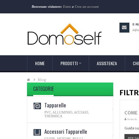
Benvenuto visitatore:
Entra
o
Crea un account
E-M
info
HOME
PRODOTTI
ASSISTENZA
CHI
Blog
CATEGORIE
FILTR
Tapparelle
COME 
PVC, ALLUMINIO, ACCIAIO,
THERMICA
Scritto da:
Guida su
Accessori Tapparelle
PER SA
GUIDE, MOTORI, RULLI,