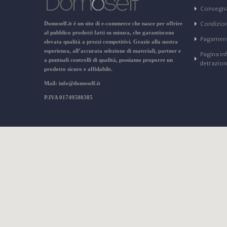
Consegn
Domoself.it
è un sito di e-commerce che nasce per offrire
Condizioni
al pubblico prodotti fatti su misura, che garantiscono
Pagament
elevata qualità a prezzi competitivi. Grazie alla nostra
esperienza, all’accurata selezione di materiali, partner e
Pagina in
a puntuali controlli di qualità, possiamo proporre un
detrazio
prodotto sicuro e affidabile.
Mail: info@domoself.it
P.IVA 01749580385