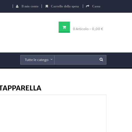
Il mio conto
Carrello della spesa
Cassa
CARRELLO DELLA SPESA
0
Articolo
- 0,00 €
 TAPPARELLA