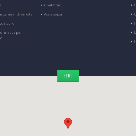
a
Contattaci
I
 generali di vendita
Assistenza
L
o sicuro
I
formativa per
ne
I
SEDE