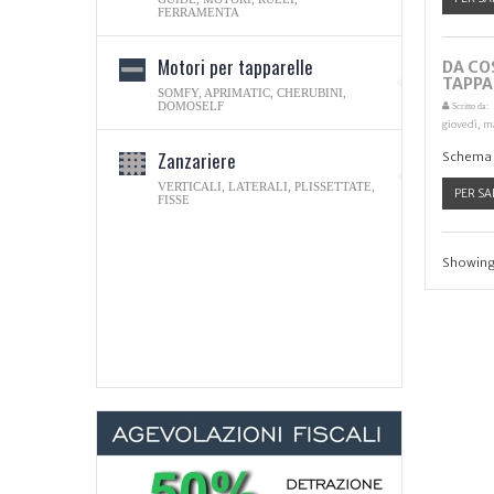
FERRAMENTA
Motori per tapparelle
DA CO
TAPPA
SOMFY, APRIMATIC, CHERUBINI,
DOMOSELF
Scritto da:
giovedì, m
Zanzariere
Schema d
VERTICALI, LATERALI, PLISSETTATE,
PER SA
FISSE
Showing 