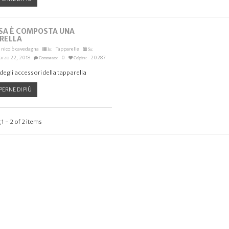
SA È COMPOSTA UNA
RELLA
nicolò cavedagna
Tapparelle
In:
Su:
arzo 22, 2018
0
20287
Commento:
Colpire:
egli accessori della tapparella
PERNE DI PIÙ
1 - 2 of 2 items