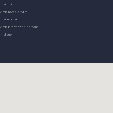
 miei ordini
e mie note di credito
 miei indirizzi
Le mie informazioni personali
 miei buoni