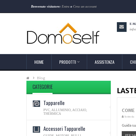
Benvenuto visitatore:
Entra
o
Crea un account
E-M
info
HOME
PRODOTTI
ASSISTENZA
CHI
Blog
CATEGORIE
LAST
Tapparelle
COME 
PVC, ALLUMINIO, ACCIAIO,
THERMICA
Scritto da:
Guida su
Accessori Tapparelle
PER SA
GUIDE, MOTORI, RULLI,