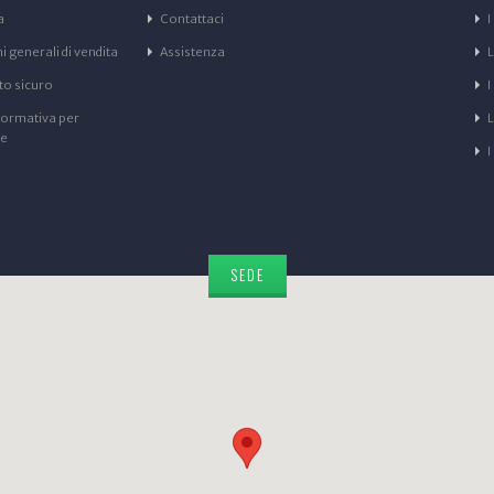
a
Contattaci
I
 generali di vendita
Assistenza
L
o sicuro
I
formativa per
ne
I
SEDE