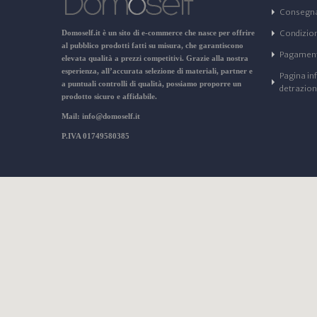
Consegn
Domoself.it
è un sito di e-commerce che nasce per offrire
Condizioni
al pubblico prodotti fatti su misura, che garantiscono
Pagament
elevata qualità a prezzi competitivi. Grazie alla nostra
esperienza, all’accurata selezione di materiali, partner e
Pagina in
a puntuali controlli di qualità, possiamo proporre un
detrazio
prodotto sicuro e affidabile.
Mail: info@domoself.it
P.IVA 01749580385