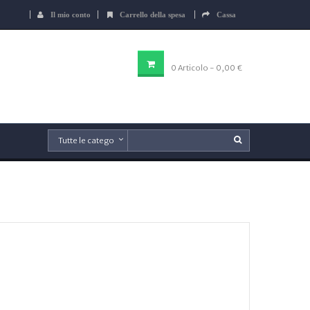
Il mio conto
Carrello della spesa
Cassa
CARRELLO DELLA SPESA
0
Articolo
- 0,00 €