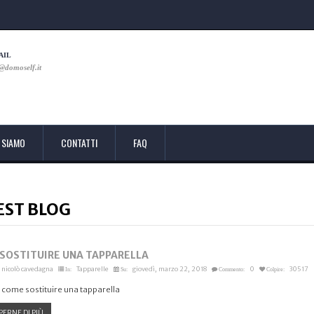
AIL
@domoself.it
 SIAMO
CONTATTI
FAQ
EST BLOG
SOSTITUIRE UNA TAPPARELLA
nicolò cavedagna
Tapparelle
giovedì, marzo 22, 2018
0
30517
In:
Su:
Commento:
Colpire:
 come sostituire una tapparella
PERNE DI PIÙ