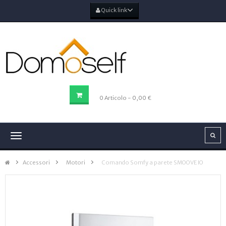
Quick link
CARRELLO DELLA SPESA
0
Articolo
- 0,00 €
Navigazione
Toggle
Accessori
>
Motori
>
Comando Somfy a parete SMOOVE IO