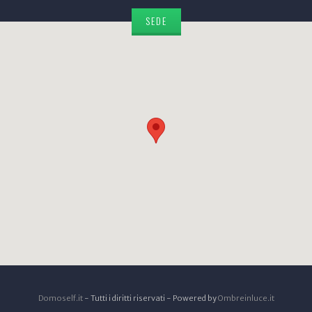
SEDE
Domoself.it
- Tutti i diritti riservati - Powered by
Ombreinluce.it