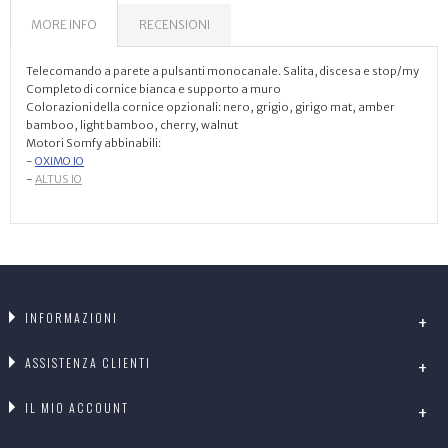
MORE INFO
RECENSIONI
Telecomando a parete a pulsanti monocanale. Salita, discesa e stop/my
Completo di cornice bianca e supporto a muro
Colorazioni della cornice opzionali: nero, grigio, girigo mat, amber
bamboo, light bamboo, cherry, walnut
Motori Somfy abbinabili:
-
OXIMO IO
-
ALTUS IO
INFORMAZIONI
ASSISTENZA CLIENTI
IL MIO ACCOUNT