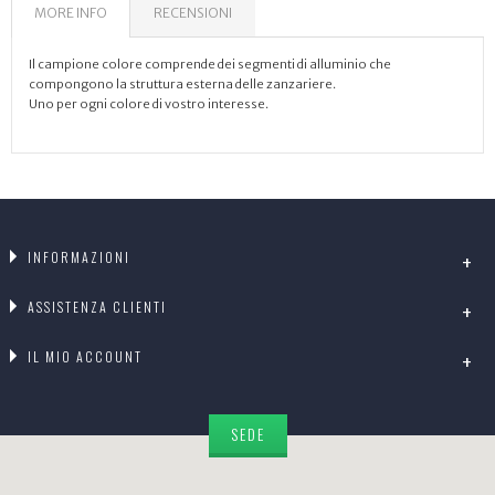
MORE INFO
RECENSIONI
Il campione colore comprende dei segmenti di alluminio che
compongono la struttura esterna delle zanzariere.
Uno per ogni colore di vostro interesse.
INFORMAZIONI
ASSISTENZA CLIENTI
IL MIO ACCOUNT
SEDE