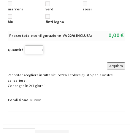
marroni
verdi
rossi
blu
finti legno
0,00 €
Prezzo totale configurazione IVA 22% INCLUSA:
Quantità:
Per poter scegliere in tutta sicurezza il colore giusto per le vostre
zanzariere.
Consegna in 2/3 giorni
Condizione
Nuovo