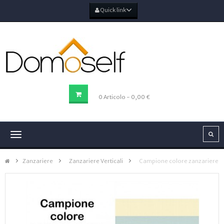
Quick link
CARRELLO DELLA SPESA
0
Articolo
- 0,00 €
Navigazione
Toggle
Zanzariere
>
Zanzariere Verticali
>
Campione colore zanzariere