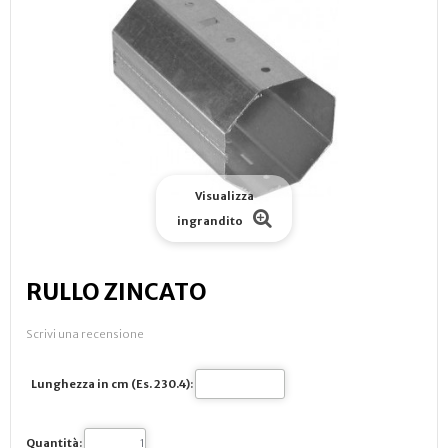
Visualizza
ingrandito
RULLO ZINCATO
Scrivi una recensione
Lunghezza in cm (Es. 230.4):
Quantità: