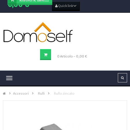
6,00 €
Quick link
CARRELLO DELLA SPESA
0
Articolo
- 0,00 €
Navigazione
Toggle
Accessori
>
Rulli
>
Rullo zincato