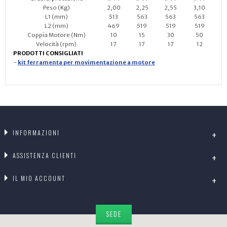
Peso (Kg)
2,00
2,25
2,55
3,10
L1 (mm)
513
563
563
563
L2 (mm)
469
519
519
519
Coppia Motore (Nm)
10
15
30
50
Velocità (rpm)
17
17
17
12
PRODOTTI CONSIGLIATI
-
kit ferramenta per movimentazione a motore
INFORMAZIONI
ASSISTENZA CLIENTI
IL MIO ACCOUNT
SEDE