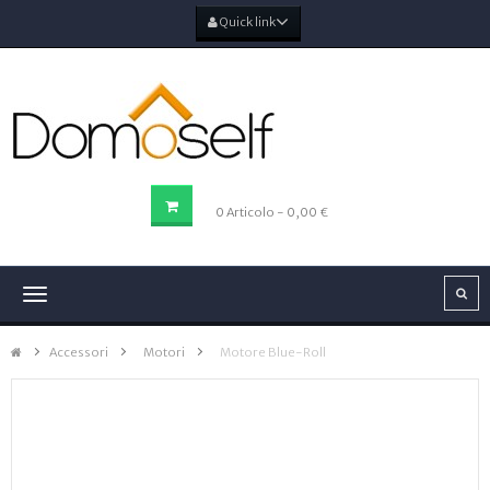
Quick link
CARRELLO DELLA SPESA
0
Articolo
- 0,00 €
Navigazione
Toggle
Accessori
>
Motori
>
Motore Blue-Roll