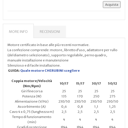
MORE INFO
RECENSIONI
Motore certificato in base alle più recenti normative.
La confezione comprende: motore, libretto d'uso, adattatore per rullo
(del diametro selezionato), supporto regolabile, perno quadro,
manuale installazione e manutenzione
Silenzioso e di facile installazione.
GUIDA:
Quale motore CHERUBINI scegliere
Coppia motore/Velocità
10/17
15/17
30/17
50/12
(Nm/Rpm)
Giri finecorsa
25
25
25
25
Potenza (W)
135
170
250
275
Alimentazione (V/Hz)
230/50
230/50
230/50
230/50
Assorbimento (A)
0,6
0,8
1,1
1,25
Cavo 4 x 0,75 (lunghezza m)
2,5
2,5
2,5
2,5
Tempo di funzionamento
4
4
4
4
(min)
Gradi di protezione
IP44
IP44
IP44
IP44