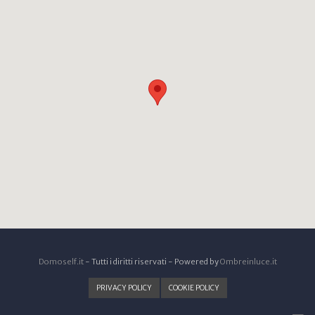
Domoself.it
- Tutti i diritti riservati - Powered by
Ombreinluce.it
PRIVACY POLICY
COOKIE POLICY