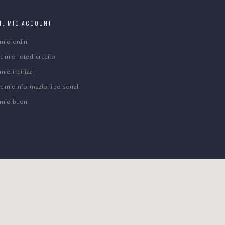
IL MIO ACCOUNT
 miei ordini
e mie note di credito
 miei indirizzi
Le mie informazioni personali
 miei buoni