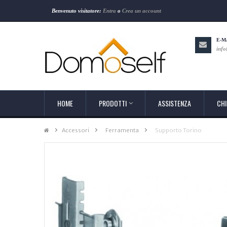
Benvenuto visitatore:
Entra
o
Crea un account
E-M
info
HOME
PRODOTTI
ASSISTENZA
CHI
Accessori
>
Ferramenta
>
Supporto Torino