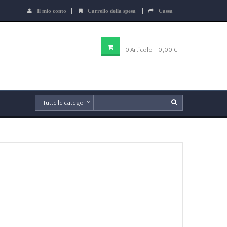
Il mio conto
Carrello della spesa
Cassa
CARRELLO DELLA SPESA
0
Articolo
- 0,00 €