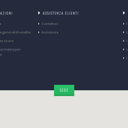
AZIONI
ASSISTENZA CLIENTI
a
Contattaci
I
 generali di vendita
Assistenza
L
o sicuro
I
formativa per
ne
I
SEDE