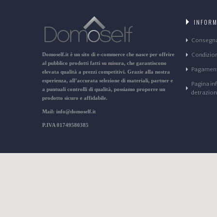
INFORM
Consegn
Domoself.it
è un sito di e-commerce che nasce per offrire
Condizioni
al pubblico prodotti fatti su misura, che garantiscono
Pagament
elevata qualità a prezzi competitivi. Grazie alla nostra
esperienza, all’accurata selezione di materiali, partner e
Pagina in
a puntuali controlli di qualità, possiamo proporre un
detrazio
prodotto sicuro e affidabile.
Mail: info@domoself.it
P.IVA 01749580385